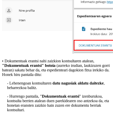
• Dokumentuak erantsi nahi zaizkion kontsultaren atalean,
"Dokumentuak erantsi" botoia
(aurreko irudian, laukizuzen gorri
batean) sakatu behar da, eta espedienteari dagokion fitxa irekiko da.
Honek hiru pantaila ditu:
- Lehenengoan kontsultaren
datu nagusiak aldatu daitezke
,
beharrezkoa balitz.
- Hurrengo pantaila, "
Dokumentuak erantsi
" izenburukoa,
kontsulta berrien atalean duen parekidearen oso antzekoa da, eta
honetan eransten zaizkio hain zuzen ere dokumentu berriak
kontsultari.