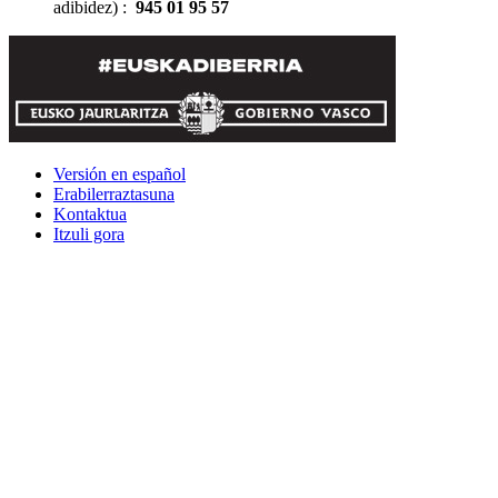
adibidez) :
945 01 95 57
Versión en español
Erabilerraztasuna
Kontaktua
Itzuli gora