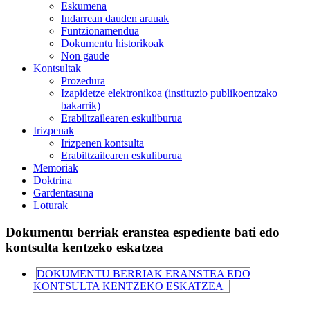
Eskumena
Indarrean dauden arauak
Funtzionamendua
Dokumentu historikoak
Non gaude
Kontsultak
Prozedura
Izapidetze elektronikoa (instituzio publikoentzako
bakarrik)
Erabiltzailearen eskuliburua
Irizpenak
Irizpenen kontsulta
Erabiltzailearen eskuliburua
Memoriak
Doktrina
Gardentasuna
Loturak
Dokumentu berriak eranstea espediente bati edo
kontsulta kentzeko eskatzea
DOKUMENTU BERRIAK ERANSTEA EDO
KONTSULTA KENTZEKO ESKATZEA