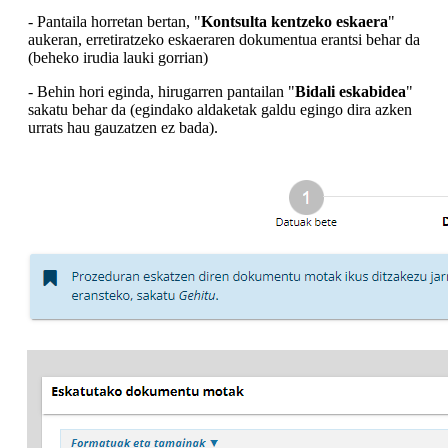
- Pantaila horretan bertan, "
Kontsulta kentzeko eskaera
"
aukeran, erretiratzeko eskaeraren dokumentua erantsi behar da
(beheko irudia lauki gorrian)
- Behin hori eginda, hirugarren pantailan "
Bidali eskabidea
"
sakatu behar da (egindako aldaketak galdu egingo dira azken
urrats hau gauzatzen ez bada).