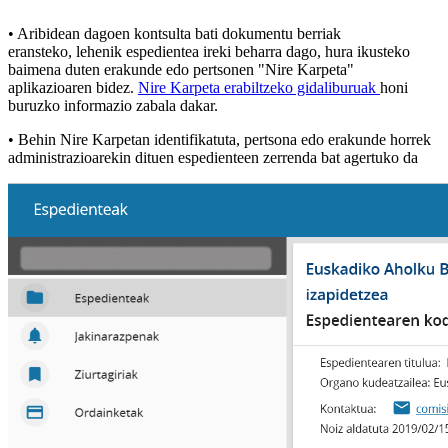
• Aribidean dagoen kontsulta bati dokumentu berriak
eransteko, lehenik espedientea ireki beharra dago, hura ikusteko
baimena duten erakunde edo pertsonen "Nire Karpeta"
aplikazioaren bidez.
Nire Karpeta erabiltzeko gidaliburuak
honi
buruzko informazio zabala dakar.
• Behin Nire Karpetan identifikatuta, pertsona edo erakunde horrek
administrazioarekin dituen espedienteen zerrenda bat agertuko da