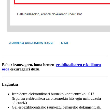
Behar izanez gero, hona hemen
erabiltzailearen eskuliburu
osoa
eskuragarri duzu.
Laguntza
Izapidetze elektronikoari buruzko kontuentzako:
012
(Egoitza elektronikoa zerbitzuarekin hitz egin nahi duzula
adieraziz)
Gai espezifikoentzako (aurkeztu beharreko dokumentuak,