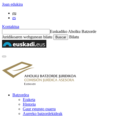
Joan edukira
eu
es
Kontaktua
Euskadiko Aholku Batzorde
Juridikoaren webgunean bilatu
Bilatu
Batzordea
Eraketa
Historia
Gaur egungo osaera
Aurreko batzordekideak