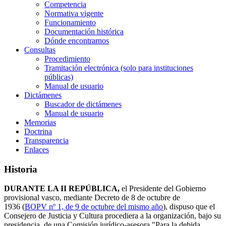
Competencia
Normativa vigente
Funcionamiento
Documentación histórica
Dónde encontrarnos
Consultas
Procedimiento
Tramitación electrónica (solo para instituciones
públicas)
Manual de usuario
Dictámenes
Buscador de dictámenes
Manual de usuario
Memorias
Doctrina
Transparencia
Enlaces
Historia
DURANTE LA II REPÚBLICA,
el Presidente del Gobierno
provisional vasco, mediante Decreto de 8 de octubre de
1936 (
BOPV nº 1, de 9 de octubre del mismo año
), dispuso que el
Consejero de Justicia y Cultura procediera a la organización, bajo su
presidencia, de una Comisión jurídico-asesora "Para la debida