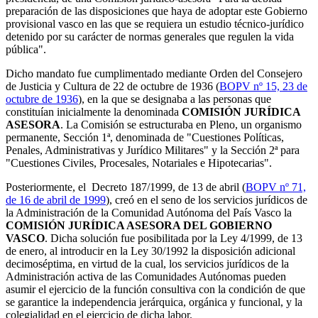
preparación de las disposiciones que haya de adoptar este Gobierno
provisional vasco en las que se requiera un estudio técnico-jurídico
detenido por su carácter de normas generales que regulen la vida
pública".
Dicho mandato fue cumplimentado mediante Orden del Consejero
de Justicia y Cultura de 22 de octubre de 1936 (
BOPV nº 15, 23 de
octubre de 1936
), en la que se designaba a las personas que
constituían inicialmente la denominada
COMISIÓN JURÍDICA
ASESORA
. La Comisión se estructuraba en Pleno, un organismo
permanente, Sección 1ª, denominada de "Cuestiones Políticas,
Penales, Administrativas y Jurídico Militares" y la Sección 2ª para
"Cuestiones Civiles, Procesales, Notariales e Hipotecarias".
Posteriormente, el Decreto 187/1999, de 13 de abril (
BOPV nº 71,
de 16 de abril de 1999
), creó en el seno de los servicios jurídicos de
la Administración de la Comunidad Autónoma del País Vasco la
COMISIÓN JURÍDICA ASESORA DEL GOBIERNO
VASCO
. Dicha solución fue posibilitada por la Ley 4/1999, de 13
de enero, al introducir en la Ley 30/1992 la disposición adicional
decimoséptima, en virtud de la cual, los servicios jurídicos de la
Administración activa de las Comunidades Autónomas pueden
asumir el ejercicio de la función consultiva con la condición de que
se garantice la independencia jerárquica, orgánica y funcional, y la
colegialidad en el ejercicio de dicha labor.